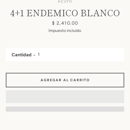
ACUYO
4+1 ENDEMICO BLANCO
Precio
$ 2,410.00
Impuesto incluido.
Cantidad
Facebook
Twitter
Instagram
AGREGAR AL CARRITO
BUSCAR